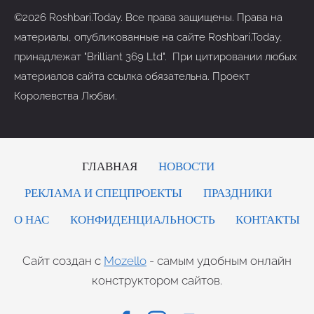
©2026 Roshbari.Today. Все права защищены. Права на
материалы, опубликованные на сайте Roshbari.Today,
принадлежат "Brilliant 369 Ltd". При цитировании любых
материалов сайта ссылка обязательна. Проект
Королевства Любви.
ГЛАВНАЯ
НОВОСТИ
РЕКЛАМА И СПЕЦПРОЕКТЫ
ПРАЗДНИКИ
О НАС
КОНФИДЕНЦИАЛЬНОСТЬ
КОНТАКТЫ
Сайт создан с
Mozello
- самым удобным онлайн
конструктором сайтов.